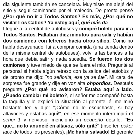
día siguiente también se cancelara. Muy triste me alejé del
sitio y seguí caminando por el malecón. De pronto pensé
¿Por qué no ir a Todos Santos? Es más, ¿Por qué no
visitar Los Cabos?
Ya estoy aquí,
qué más da
.
Llegué a la central de autobuses y
compré boleto para ir a
Todos Santos
.
Faltaban diez minutos para salir y habían
dos camiones con letreros hacia otros sitios.
Como no
había desayunado, fui a comprar comida (una tienda dentro
de la misma central de autobuses), volví a las bancas a la
hora que debía salir y nada sucedía.
Se fueron los dos
camiones
y tuve miedo de que se fuera el mío. Pregunté al
personal si había algún retraso con la salida del autobús y
de pronto me dijo:
"no señorita, ese ya se fue"
. Mi cara de
sorpresa fue grande y dije en voz alta
ohpordios
. Después
pregunté
¿Por qué no avisaron? Estaba aquí a lado.
¿Puedo cambiar mi boleto?
, el señor me acompañó hasta
la taquilla y le explicó la situación al gerente, él me miró
bastante feo y dijo: "¡Cómo no lo escuchaste, si hay
altavoces y estabas aquí!", en ese momento interrumpió el
señor 1
y nervioso, mencionó un
pequeño
detalle:
"Es
que... no lo anuncié en altavoz, sólo grité"
(inserten
poker
face
de todos los presentes).
¡Me había salvado!
El gerente