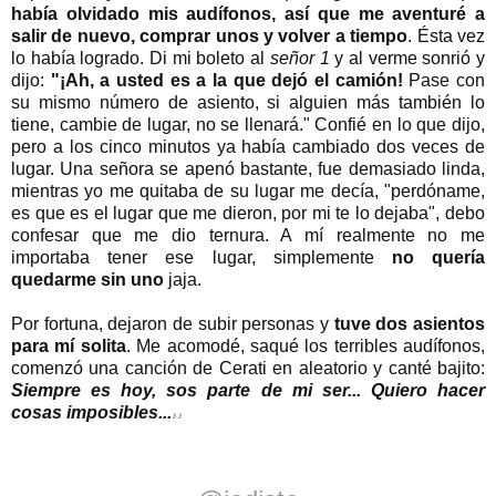
había olvidado mis audífonos, así que me aventuré a
salir de nuevo, comprar unos y volver a tiempo
. Ésta vez
lo había logrado. Di mi boleto al
señor 1
y al verme sonrió y
dijo:
"¡Ah, a usted es a la que dejó el camión!
Pase con
su mismo número de asiento, si alguien más también lo
tiene, cambie de lugar, no se llenará." Confié en lo que dijo,
pero a los cinco minutos ya había cambiado dos veces de
lugar. Una señora se apenó bastante, fue demasiado linda,
mientras yo me quitaba de su lugar me decía, "perdóname,
es que es el lugar que me dieron, por mi te lo dejaba", debo
confesar que me dio ternura. A mí realmente no me
importaba tener ese lugar, simplemente
no quería
quedarme sin uno
jaja.
Por fortuna, dejaron de subir personas y
tuve dos asientos
para mí solita
. Me acomodé, saqué los terribles audífonos,
comenzó una canción de Cerati en aleatorio y canté bajito:
Siempre es hoy, sos parte de mi ser... Quiero hacer
cosas imposibles...
♪
♪