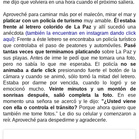
me dijo que volviera en una hora cuando el próximo saliera.
Aproveché para caminar más por el malecón, mirar el mar y
platicar con un policía de turismo
muy amable.
Él estaba
frente al letrero colorido de La Paz
y allí sucedió una
anécdota
(también la encuentran en instagram dando click
aquí)
: Frente a éste letrero se encontraba un policía turístico
que controlaba el paso de peatones y automóviles.
Pasé
tantas veces que terminamos platicando
sobre La Paz y
sus playas. Antes de irme le pedí que me tomara una foto,
pero no sabía lo que me esperaba. El policía
no se
animaba a darle click
presionando fuerte el botón de la
cámara y cuando se animó, sólo tomó la mitad del letrero.
Estaba por darme por vencida, cuando lo logró y se
emocionó mucho.
Veinte minutos y un montón de
sonrisas después, salió completa la foto.
En ese
momento una señora se acercó y le dijo:
"¿Usted viene
con ella o controla el tránsito?
Porque ahora quiero que
también me tome fotos." Le dio su celular y comenzaron a
reír. Aproveché para despedirme y agradecerle.