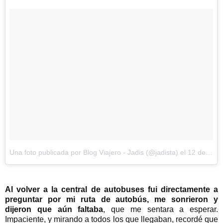
Una foto publicada por Blog Viajero - Jadis (@jadista)
el
12 de Dic de 2016 a la(s) 3:00 PST
Al volver a la central de autobuses fui directamente a
preguntar por mi ruta de autobús, me sonrieron y
dijeron que aún faltaba
, que me sentara a esperar.
Impaciente, y mirando a todos los que llegaban, recordé que