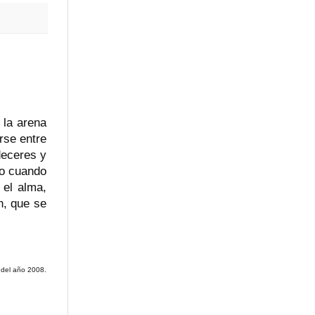
 la arena
rse entre
deceres y
jo cuando
 el alma,
n, que se
 del año 2008.