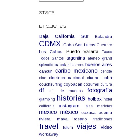
Stats
Etiquetas
Baja California Sur
Balandra
CDMX
Cabo San Lucas
Guerrero
Puerto Vallarta
Los Cabos
Taxco
argentina
Todos Santos
ateneo grand
buenos aires
bacalar
splendid
bazares
caribe mexicano
cancún
cenote
cineteca nacional
ciudad
cobá
cine
couchsurfing
coyoacan
cozumel
cultura
df
fotografía
día de muertos
historias
holbox
glamping
hotel
instagram
california
islas marietas
mexico
méxico
oaxaca
poema
riviera maya
rosario
tradiciones
travel
viajes
video
tulum
workaway