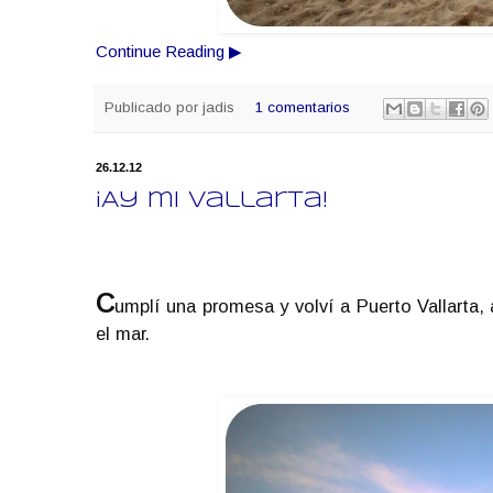
Continue Reading ▶
Publicado por
jadis
1 comentarios
26.12.12
¡Ay mi Vallarta!
C
umplí una promesa y volví a Puerto Vallarta, a
el mar.