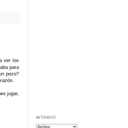
a ver los
daba para
 un pozo?
corazón.
nes jugar,
Archivo