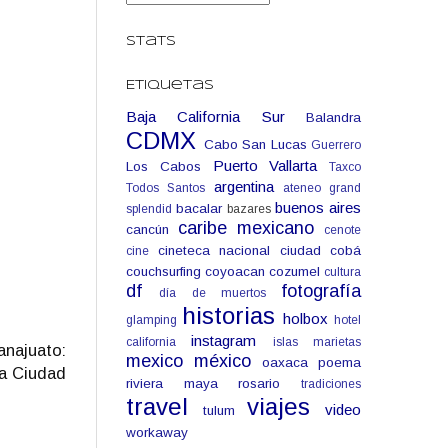
Stats
Etiquetas
Baja California Sur
Balandra
CDMX
Cabo San Lucas
Guerrero
Puerto Vallarta
Los Cabos
Taxco
argentina
Todos Santos
ateneo grand
buenos aires
bacalar
splendid
bazares
caribe mexicano
cancún
cenote
cineteca nacional
ciudad
cobá
cine
couchsurfing
coyoacan
cozumel
cultura
df
fotografía
día de muertos
historias
holbox
glamping
hotel
instagram
california
islas marietas
najuato:
mexico
méxico
oaxaca
poema
la Ciudad
riviera maya
rosario
tradiciones
travel
viajes
video
tulum
workaway