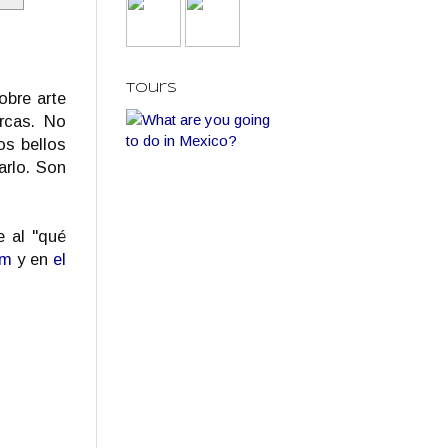
Tours
obre arte
rcas. No
os bellos
arlo. Son
e al "qué
am
y en
el