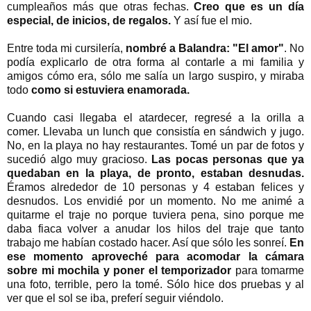
cumpleaños más que otras fechas.
Creo que es un día
especial, de inicios, de regalos.
Y así fue el mio.
Entre toda mi cursilería,
nombré a Balandra: "El amor"
. No
podía explicarlo de otra forma al contarle a mi familia y
amigos cómo era, sólo me salía un largo suspiro, y miraba
todo
como si estuviera enamorada.
Cuando casi llegaba el atardecer, regresé a la orilla a
comer. Llevaba un lunch que consistía en sándwich y jugo.
No, en la playa no hay restaurantes. Tomé un par de fotos y
sucedió algo muy gracioso.
Las pocas personas que ya
quedaban en la playa, de pronto, estaban desnudas.
Éramos alrededor de 10 personas y 4 estaban felices y
desnudos. Los envidié por un momento. No me animé a
quitarme el traje no porque tuviera pena, sino porque me
daba fiaca volver a anudar los hilos del traje que tanto
trabajo me habían costado hacer. Así que sólo les sonreí.
En
ese momento aproveché para acomodar la cámara
sobre mi mochila y poner el temporizador
para tomarme
una foto, terrible, pero la tomé. Sólo hice dos pruebas y al
ver que el sol se iba, preferí seguir viéndolo.