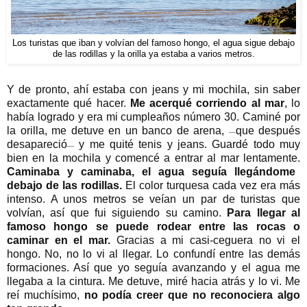
Los turistas que iban y volvían del famoso hongo, el agua sigue debajo
de las rodillas y la orilla ya estaba a varios metros.
Y de pronto, ahí estaba con jeans y mi mochila, sin saber
exactamente qué hacer.
Me acerqué corriendo al mar
, lo
había logrado y era mi cumpleaños número 30. Caminé por
la orilla, me detuve en un banco de arena,
que después
—
desapareció
y me quité tenis y jeans. Guardé todo muy
—
bien en la mochila y comencé a entrar al mar lentamente.
Caminaba y caminaba, el agua seguía llegándome
debajo de las rodillas.
El color turquesa cada vez era más
intenso. A unos metros se veían un par de turistas que
volvían, así que fui siguiendo su camino.
Para llegar al
famoso hongo se puede rodear entre las rocas o
caminar en el mar.
Gracias a mi casi-ceguera no vi el
hongo. No, no lo vi al llegar. Lo confundí entre las demás
formaciones. Así que yo seguía avanzando y el agua me
llegaba a la cintura. Me detuve, miré hacia atrás y lo vi. Me
reí muchísimo,
no podía creer que no reconociera algo