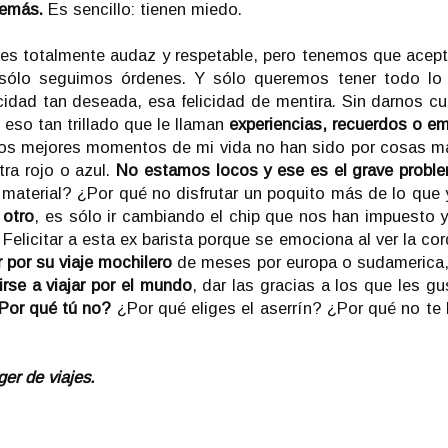
demás.
Es sencillo: tienen miedo.
 es totalmente audaz y respetable, pero tenemos que acept
sólo seguimos órdenes. Y sólo queremos tener todo lo
icidad tan deseada, esa felicidad de mentira. Sin darnos c
 eso tan trillado que le llaman
experiencias, recuerdos o e
s mejores momentos de mi vida no han sido por cosas ma
ra rojo o azul.
No estamos locos y ese es el grave proble
material? ¿Por qué no disfrutar un poquito más de lo que 
 otro
, es sólo ir cambiando el chip que nos han impuesto y
icitar a esta ex barista porque se emociona al ver la cord
r por su viaje mochilero
de meses por europa o sudamerica
rse a viajar por el mundo
, dar las gracias a los que les gu
Por qué tú no?
¿Por qué eliges el aserrín? ¿Por qué no te 
ger de viajes.