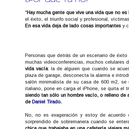
¿Por qué tú no?
"
Hay mucha gente que vive una vida que no es 
el éxito, el triunfo social y profesional, vícti
En esa vida deja de lado cosas importantes
y c
Personas que detrás de un escenario de éxito 
muchas videoconferencias, muchos celulares d
vida vacía
: la de alguien que cuando se acues
plaza de garage, desconecta la alarma e introdu
salón minimalista de su casa de 600 m2, se q
italiano, pone en carga el iPhone, se quita el 
siendo tan sólo un hombre vacío, o relleno de 
de
Daniel Tirado.
No, no es exageración y estoy de acuerdo
sorprendido de sobremanera cuando se enterar
chica que trabajaba en una cafetería viajara m