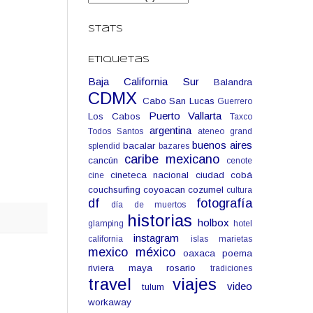
Stats
Etiquetas
Baja California Sur
Balandra
CDMX
Cabo San Lucas
Guerrero
Puerto Vallarta
Los Cabos
Taxco
argentina
Todos Santos
ateneo grand
buenos aires
bacalar
splendid
bazares
caribe mexicano
cancún
cenote
cineteca nacional
ciudad
cobá
cine
couchsurfing
coyoacan
cozumel
cultura
df
fotografía
día de muertos
historias
holbox
glamping
hotel
instagram
california
islas marietas
mexico
méxico
oaxaca
poema
riviera maya
rosario
tradiciones
travel
viajes
video
tulum
workaway