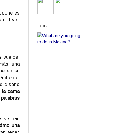
supone es
s rodean.
Tours
s vuelos,
 más,
una
nne en su
til en el
de diseño
 la cama
palabras
e se han
cómo una
an tener.