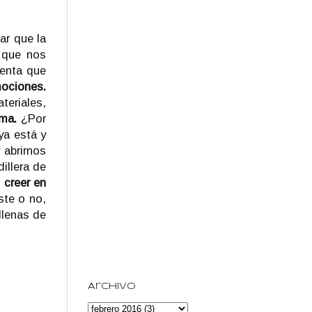
ar que la
 que nos
uenta que
mociones.
teriales,
ma.
¿Por
ya está y
 abrirnos
illera de
,
creer en
ste o no,
llenas de
Archivo