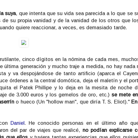
la suya
, que intenta que su vida sea parecida a lo que se 
mas de su propia vanidad y de la vanidad de los otros que lo
uando quiere reaccionar, a veces, es demasiado tarde.
rutilante, cinco dígitos en la nómina de cada mes, mucho
e última generación y mucho traje a medida, no hay nada
ta y va despojándose de tanto artificio (aparca el Caye
ce órdenes a la central domótica, deja el maletín y el portá
uita el Patek Phillipe y lo deja en la mesita de noche 
traje de 3.000 euros y los gemelos de oro, etc.)
se mete en
aserrín
o hueco (Un "hollow man", que diría T. S. Eliot)."
En 
 con
Daniel
. He conocido personas en el último año qu
on del par de viajes que realicé,
no podían explicarse 
ás que ellos
y tuviera tantas experiencias que ellos quisier