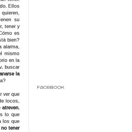
do. Ellos
 quieren,
ienen su
, tener y
 ¿Cómo es
stá bien?
a alarma,
el mismo
rio en la
v, buscar
anarse la
da?
Facebook
r ver que
de locos,
 atreven.
s lo que
a los que
 no tener