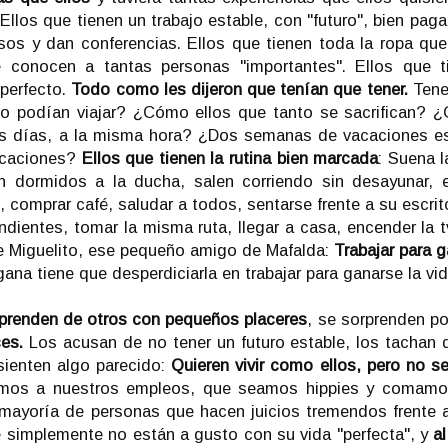
Ellos que tienen un trabajo estable, con "futuro", bien paga
sos y dan conferencias. Ellos que tienen toda la ropa que
e conocen a tantas personas "importantes". Ellos que t
 perfecto.
Todo como les dijeron que tenían que tener.
Tener
no podían viajar? ¿Cómo ellos que tanto se sacrifican?
os días, a la misma hora? ¿Dos semanas de vacaciones e
acaciones?
Ellos que tienen la rutina bien marcada
: Suena l
an dormidos a la ducha, salen corriendo sin desayunar, 
 comprar café, saludar a todos, sentarse frente a su escrito
pendientes, tomar la misma ruta, llegar a casa, encender la t
ce Miguelito, ese pequeño amigo de Mafalda:
Trabajar para g
gana tiene que desperdiciarla en trabajar para ganarse la vi
prenden de otros con pequeños placeres
, se sorprenden po
ces.
Los acusan de no tener un futuro estable, los tachan 
sienten algo parecido:
Quieren vivir como ellos, pero no se
emos a nuestros empleos, que seamos hippies y comamo
 mayoría de personas que hacen juicios tremendos frente 
 simplemente no están a gusto con su vida "perfecta", y
al