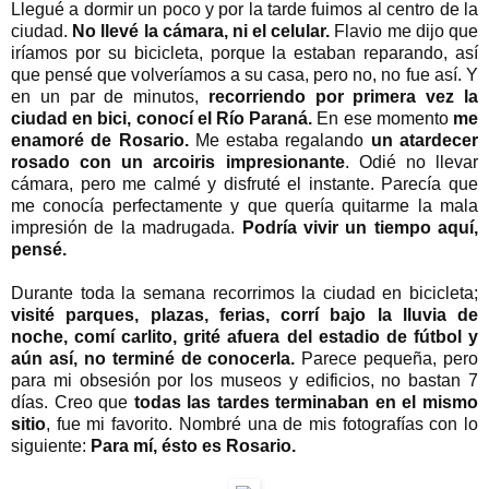
Llegué a dormir un poco y por la tarde fuimos al centro de la
ciudad.
No llevé la cámara, ni el celular.
Flavio me dijo que
iríamos por su bicicleta, porque la estaban reparando, así
que pensé que volveríamos a su casa, pero no, no fue así. Y
en un par de minutos,
recorriendo por primera vez la
ciudad en bici, conocí el Río Paraná.
En ese momento
me
enamoré de Rosario.
Me estaba regalando
un atardecer
rosado con un arcoiris impresionante
. Odié no llevar
cámara, pero me calmé y disfruté el instante. Parecía que
me conocía perfectamente y que quería quitarme la mala
impresión de la madrugada.
Podría vivir un tiempo aquí,
pensé.
Durante toda la semana recorrimos la ciudad en bicicleta;
visité parques, plazas, ferias, corrí bajo la lluvia de
noche, comí carlito, grité afuera del estadio de fútbol y
aún así, no terminé de conocerla.
Parece pequeña, pero
para mi obsesión por los museos y edificios, no bastan 7
días. Creo que
todas las tardes terminaban en el mismo
sitio
, fue mi favorito. Nombré una de mis fotografías con lo
siguiente:
Para mí, ésto es Rosario.