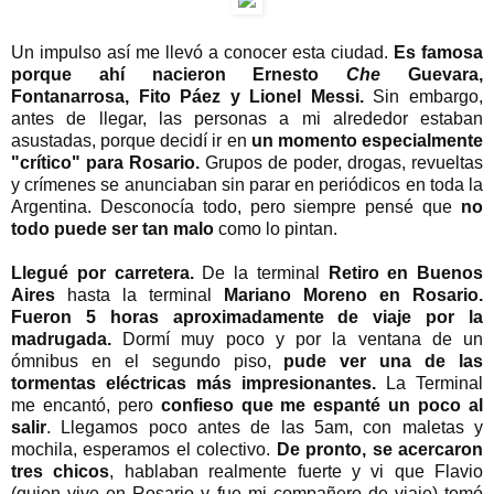
Un impulso así me llevó a conocer esta ciudad.
Es famosa
porque ahí nacieron Ernesto
Che
Guevara,
Fontanarrosa, Fito Páez y Lionel Messi.
Sin embargo,
antes de llegar, las personas a mi alrededor estaban
asustadas, porque decidí ir en
un momento especialmente
"crítico" para Rosario.
Grupos de poder, drogas, revueltas
y crímenes se anunciaban sin parar en periódicos en toda la
Argentina. Desconocía todo, pero siempre pensé que
no
todo puede ser tan malo
como lo pintan.
Llegué por carretera.
De la terminal
Retiro en Buenos
Aires
hasta la terminal
Mariano Moreno en Rosario.
Fueron 5 horas aproximadamente de viaje por la
madrugada.
Dormí muy poco y por la ventana de un
ómnibus en el segundo piso,
pude ver una de las
tormentas eléctricas más impresionantes.
La Terminal
me encantó, pero
confieso que me espanté un poco al
salir
. Llegamos poco antes de las 5am, con maletas y
mochila, esperamos el colectivo.
De pronto, se acercaron
tres chicos
, hablaban realmente fuerte y vi que Flavio
(quien vive en Rosario y fue mi compañero de viaje) tomó