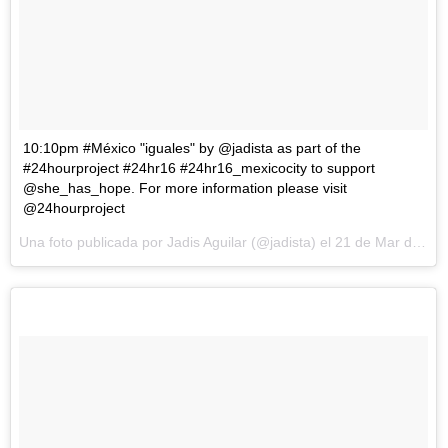
10:10pm #México "iguales" by @jadista as part of the
#24hourproject #24hr16 #24hr16_mexicocity to support
@she_has_hope. For more information please visit
@24hourproject
Una foto publicada por Jadis Aguilar (@jadista) el
21 de Mar de 2016 a la(s) 5:41 PDT