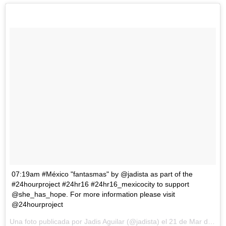
07:19am #México "fantasmas" by @jadista as part of the
#24hourproject #24hr16 #24hr16_mexicocity to support
@she_has_hope. For more information please visit
@24hourproject
Una foto publicada por Jadis Aguilar (@jadista) el
21 de Mar de 2016 a la(s) 4:39 PDT