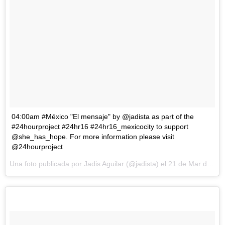
04:00am #México "El mensaje" by @jadista as part of the
#24hourproject #24hr16 #24hr16_mexicocity to support
@she_has_hope. For more information please visit
@24hourproject
Una foto publicada por Jadis Aguilar (@jadista) el
21 de Mar de 2016 a la(s) 4:21 PDT