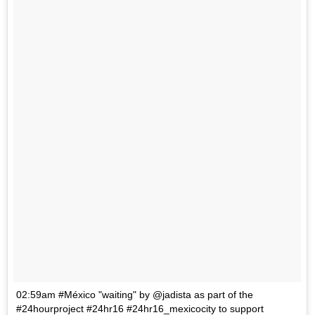
02:59am #México "waiting" by @jadista as part of the
#24hourproject #24hr16 #24hr16_mexicocity to support