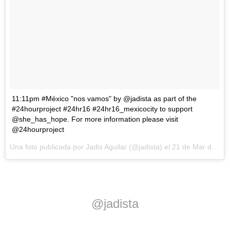
11:11pm #México "nos vamos" by @jadista as part of the
#24hourproject #24hr16 #24hr16_mexicocity to support
@she_has_hope. For more information please visit
@24hourproject
Una foto publicada por Jadis Aguilar (@jadista) el
21 de Mar de 2016 a la(s) 5:51 PDT
@jadista