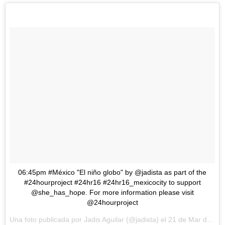
06:45pm #México "El niño globo" by @jadista as part of the
#24hourproject #24hr16 #24hr16_mexicocity to support
@she_has_hope. For more information please visit
@24hourproject
Una foto publicada por Jadis Aguilar (@jadista) el
21 de Mar de 2016 a la(s) 5:14 PDT