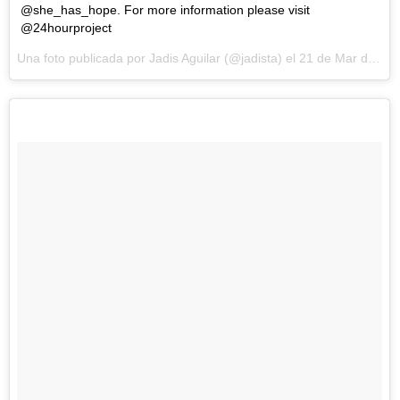
@she_has_hope. For more information please visit
@24hourproject
Una foto publicada por Jadis Aguilar (@jadista) el
21 de Mar de 2016 a la(s) 4:05 PDT