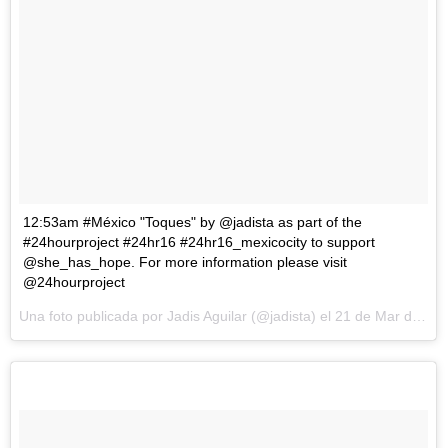
12:53am #México "Toques" by @jadista as part of the
#24hourproject #24hr16 #24hr16_mexicocity to support
@she_has_hope. For more information please visit
@24hourproject
Una foto publicada por Jadis Aguilar (@jadista) el
21 de Mar de 2016 a la(s) 3:46 PDT