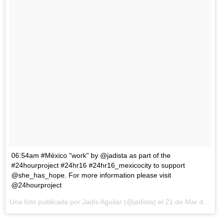
06:54am #México "work" by @jadista as part of the
#24hourproject #24hr16 #24hr16_mexicocity to support
@she_has_hope. For more information please visit
@24hourproject
Una foto publicada por Jadis Aguilar (@jadista) el
21 de Mar de 2016 a la(s) 4:29 PDT