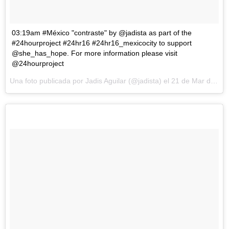
03:19am #México "contraste" by @jadista as part of the
#24hourproject #24hr16 #24hr16_mexicocity to support
@she_has_hope. For more information please visit
@24hourproject
Una foto publicada por Jadis Aguilar (@jadista) el
21 de Mar de 2016 a la(s) 4:14 PDT