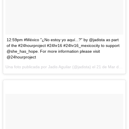
12:59pm #México "¿No estoy yo aquí...?" by @jadista as part
of the #24hourproject #24hr16 #24hr16_mexicocity to support
@she_has_hope. For more information please visit
@24hourproject
Una foto publicada por Jadis Aguilar (@jadista) el
21 de Mar de 2016 a la(s) 5:01 PDT