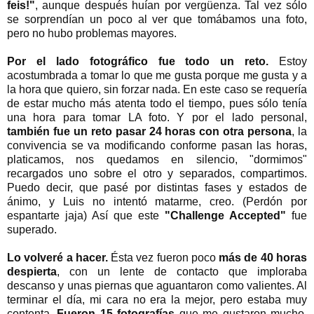
feis!"
, aunque después huían por vergüenza. Tal vez sólo
se sorprendían un poco al ver que tomábamos una foto,
pero no hubo problemas mayores.
Por el lado fotográfico fue todo un reto.
Estoy
acostumbrada a tomar lo que me gusta porque me gusta y a
la hora que quiero, sin forzar nada. En este caso se requería
de estar mucho más atenta todo el tiempo, pues sólo tenía
una hora para tomar LA foto. Y por el lado personal,
también fue un reto pasar 24 horas con otra persona
, la
convivencia se va modificando conforme pasan las horas,
platicamos, nos quedamos en silencio, "dormimos"
recargados uno sobre el otro y separados, compartimos.
Puedo decir, que pasé por distintas fases y estados de
ánimo, y Luis no intentó matarme, creo. (Perdón por
espantarte jaja) Así que este
"Challenge Accepted"
fue
superado.
Lo volveré a hacer.
Ésta vez fueron poco
más de 40 horas
despierta
, con un lente de contacto que imploraba
descanso y unas piernas que aguantaron como valientes. Al
terminar el día, mi cara no era la mejor, pero estaba muy
contenta.
Fueron 15 fotografías
que me gustaron mucho,