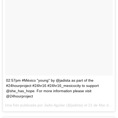
02:57pm #México "young" by @jadista as part of the
#24hourproject #24hr16 #24hr16_mexicocity to support
@she_has_hope. For more information please visit
@24hourproject
Una foto publicada por Jadis Aguilar (@jadista) el
21 de Mar de 2016 a la(s) 5:09 PDT