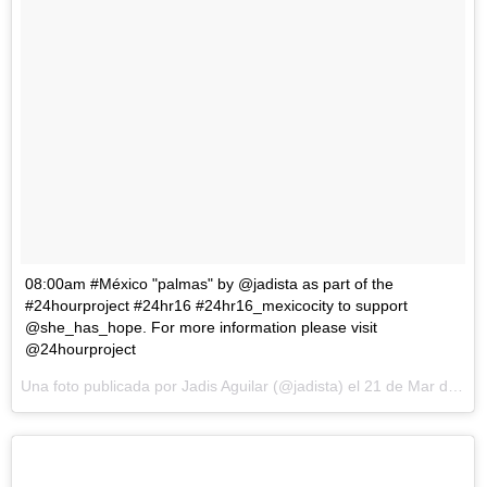
08:00am #México "palmas" by @jadista as part of the
#24hourproject #24hr16 #24hr16_mexicocity to support
@she_has_hope. For more information please visit
@24hourproject
Una foto publicada por Jadis Aguilar (@jadista) el
21 de Mar de 2016 a la(s) 4:48 PDT