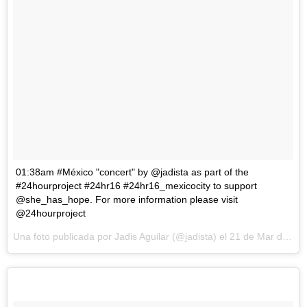
01:38am #México "concert" by @jadista as part of the
#24hourproject #24hr16 #24hr16_mexicocity to support
@she_has_hope. For more information please visit
@24hourproject
Una foto publicada por Jadis Aguilar (@jadista) el
21 de Mar de 2016 a la(s) 3:55 PDT