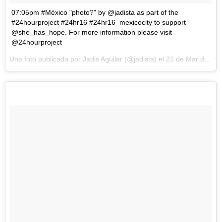
07:05pm #México "photo?" by @jadista as part of the
#24hourproject #24hr16 #24hr16_mexicocity to support
@she_has_hope. For more information please visit
@24hourproject
Una foto publicada por Jadis Aguilar (@jadista) el
21 de Mar de 2016 a la(s) 5:23 PDT