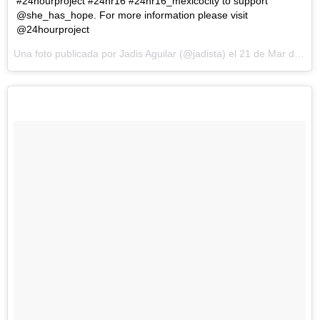
#24hourproject #24hr16 #24hr16_mexicocity to support
@she_has_hope. For more information please visit
@24hourproject
Una foto publicada por Jadis Aguilar (@jadista) el
21 de Mar de 2016 a la(s) 5:30 PDT