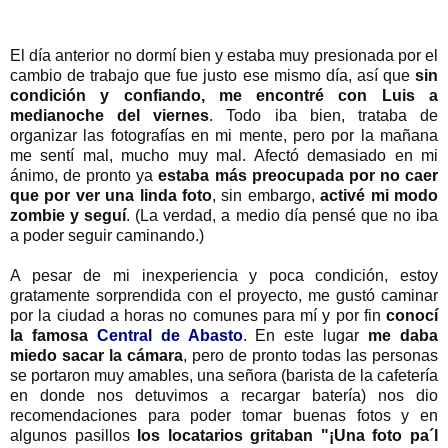
El día anterior no dormí bien y estaba muy presionada por el
cambio de trabajo que fue justo ese mismo día, así que
sin
condición y confiando, me encontré con Luis a
medianoche del viernes
. Todo iba bien, trataba de
organizar las fotografías en mi mente, pero por la mañana
me sentí mal, mucho muy mal. Afectó demasiado en mi
ánimo, de pronto ya
estaba más preocupada por no caer
que por ver una linda foto
, sin embargo,
activé mi modo
zombie y seguí
. (La verdad, a medio día pensé que no iba
a poder seguir caminando.)
A pesar de mi inexperiencia y poca condición, estoy
gratamente sorprendida con el proyecto, me gustó caminar
por la ciudad a horas no comunes para mí y por fin
conocí
la famosa
Central de Abasto
.
En este lugar
me daba
miedo sacar la cámara
, pero de pronto todas las personas
se portaron muy amables, una señora (barista de la cafetería
en donde nos detuvimos a recargar batería) nos dio
recomendaciones para poder tomar buenas fotos y en
algunos pasillos
los locatarios gritaban "¡Una foto pa´l