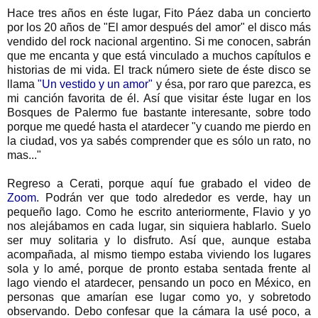
Hace tres años en éste lugar, Fito Páez daba un concierto
por los 20 años de "El amor después del amor" el disco más
vendido del rock nacional argentino. Si me conocen, sabrán
que me encanta y que está vinculado a muchos capítulos e
historias de mi vida. El track número siete de éste disco se
llama
"Un vestido y un amor"
y ésa, por raro que parezca, es
mi canción favorita de él. Así que visitar éste lugar en los
Bosques de Palermo fue bastante interesante, sobre todo
porque me quedé hasta el atardecer "y cuando me pierdo en
la ciudad, vos ya sabés comprender que es sólo un rato, no
mas..."
Regreso a Cerati, porque aquí fue grabado el video de
Zoom
. Podrán ver que todo alrededor es verde, hay un
pequeño lago. Como he escrito anteriormente, Flavio y yo
nos alejábamos en cada lugar, sin siquiera hablarlo. Suelo
ser muy solitaria y lo disfruto. Así que, aunque estaba
acompañada, al mismo tiempo estaba viviendo los lugares
sola y lo amé, porque de pronto estaba sentada frente al
lago viendo el atardecer, pensando un poco en México, en
personas que amarían ese lugar como yo, y sobretodo
observando. Debo confesar que la cámara la usé poco, a