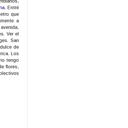
mbianos,
na
. Entré
metro que
vamente a
avenida,
s. Ver el
rges. San
 dulce de
rica. Los
 no tengo
e flores,
olectivos