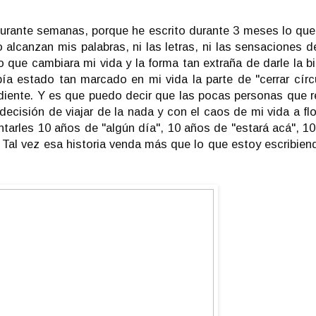
 durante semanas, porque he escrito durante 3 meses lo qu
 alcanzan mis palabras, ni las letras, ni las sensaciones d
o que cambiara mi vida y la forma tan extraña de darle la b
a estado tan marcado en mi vida la parte de "cerrar círc
diente. Y es que puedo decir que las pocas personas que 
ecisión de viajar de la nada y con el caos de mi vida a flor
ntarles 10 años de "algún día", 10 años de "estará acá", 1
 Tal vez esa historia venda más que lo que estoy escribien