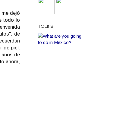
e me dejó
e todo lo
ienvenida
Tours
ulos", de
recuerdan
 de piel.
0 años de
do ahora,