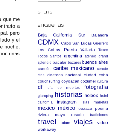
Stats
lo que me
ntrario a
Etiquetas
pal, pero
Baja California Sur
Balandra
lado y el
CDMX
Cabo San Lucas
Guerrero
de noche,
Puerto Vallarta
Los Cabos
Taxco
por unas
argentina
Todos Santos
ateneo grand
buenos aires
bacalar
splendid
bazares
caribe mexicano
cancún
cenote
cineteca nacional
ciudad
cobá
cine
couchsurfing
coyoacan
cozumel
cultura
df
fotografía
día de muertos
historias
holbox
glamping
hotel
instagram
california
islas marietas
mexico
méxico
oaxaca
poema
riviera maya
rosario
tradiciones
travel
viajes
video
tulum
workaway