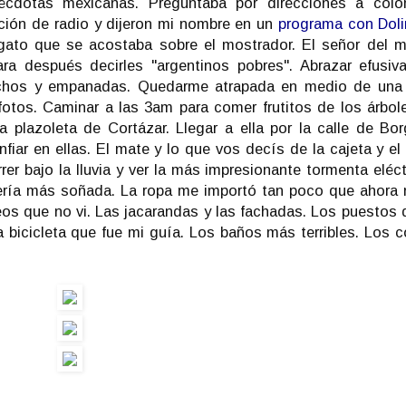
cdotas mexicanas. Preguntaba por direcciones a colo
ación de radio y dijeron mi nombre en un
programa con Doli
n gato que se acostaba sobre el mostrador. El señor del 
ra después decirles "argentinos pobres". Abrazar efusi
anchos y empanadas. Quedarme atrapada en medio de una 
fotos. Caminar a las 3am para comer frutitos de los árbole
la plazoleta de Cortázar. Llegar a ella por la calle de Bo
fiar en ellas. El mate y lo que vos decís de la cajeta y el
rer bajo la lluvia y ver la más impresionante tormenta eléct
brería más soñada. La ropa me importó tan poco que ahora
s que no vi. Las jacarandas y las fachadas. Los puestos d
 bicicleta que fue mi guía. Los baños más terribles. Los c