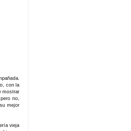
ompañada.
o, con la
e mostrar
pero no,
 su mejor
ría vieja