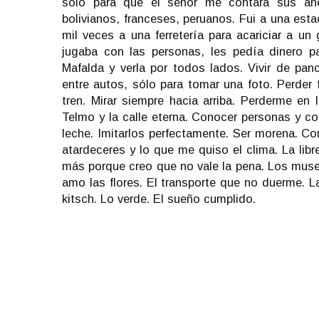
sólo para que el señor me contara sus ané
bolivianos, franceses, peruanos. Fui a una est
mil veces a una ferretería para acariciar a u
jugaba con las personas, les pedía dinero pa
Mafalda y verla por todos lados. Vivir de p
entre autos, sólo para tomar una foto. Perder 
tren. Mirar siempre hacia arriba. Perderme en 
Telmo y la calle eterna. Conocer personas y con
leche. Imitarlos perfectamente. Ser morena. Cor
atardeceres y lo que me quiso el clima. La li
más porque creo que no vale la pena. Los museo
amo las flores. El transporte que no duerme. La
kitsch. Lo verde. El sueño cumplido.