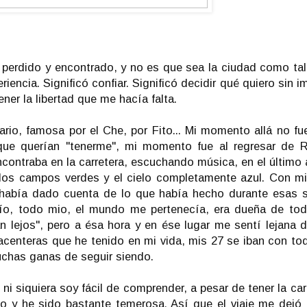
perdido y encontrado, y no es que sea la ciudad como tal
encia. Significó confiar. Significó decidir qué quiero sin im
ner la libertad que me hacía falta.
rio, famosa por el Che, por Fito... Mi momento allá no f
e querían "tenerme", mi momento fue al regresar de R
contraba en la carretera, escuchando música, en el último 
a los campos verdes y el cielo completamente azul. Con m
había dado cuenta de lo que había hecho durante esas 
ío, todo mio, el mundo me pertenecía, era dueña de tod
n lejos", pero a ésa hora y en ése lugar me sentí lejana 
acenteras que he tenido en mi vida, mis 27 se iban con to
uchas ganas de seguir siendo.
 ni siquiera soy fácil de comprender, a pesar de tener la ca
o y he sido bastante temerosa. Así que el viaje me dejó