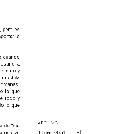
, pero es
portar lo
ue cuando
osario a
asiento y
i mochila
semanas,
o lo que
de todo y
do lo que
Archivo
ra de "me
 a una yo