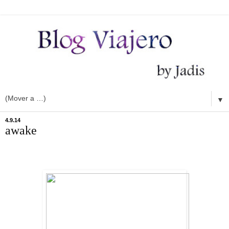
▼
4.9.14
awake