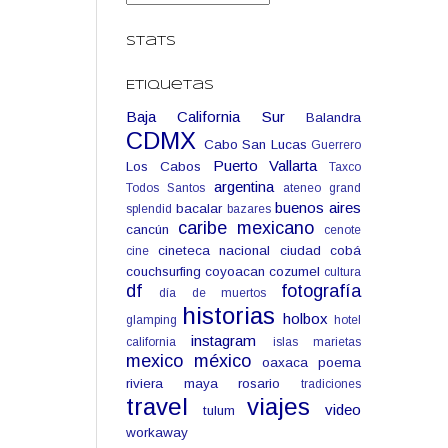
Stats
Etiquetas
Baja California Sur
Balandra
CDMX
Cabo San Lucas
Guerrero
Puerto Vallarta
Los Cabos
Taxco
argentina
Todos Santos
ateneo grand
buenos aires
bacalar
splendid
bazares
caribe mexicano
cancún
cenote
cineteca nacional
ciudad
cobá
cine
couchsurfing
coyoacan
cozumel
cultura
df
fotografía
día de muertos
historias
holbox
glamping
hotel
instagram
california
islas marietas
mexico
méxico
oaxaca
poema
riviera maya
rosario
tradiciones
travel
viajes
video
tulum
workaway